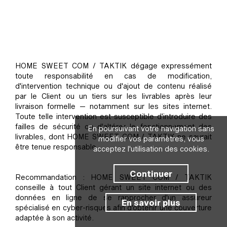
HOME SWEET COM / TAKTIK dégage expressément
toute responsabilité en cas de modification,
d'intervention technique ou d'ajout de contenu réalisé
par le Client ou un tiers sur les livrables après leur
livraison formelle — notamment sur les sites internet.
Toute telle intervention est susceptible d'introduire des
failles de sécurité ou d'altérer le fonctionnement des
En poursuivant votre navigation sans
livrables, dont HOME SWEET COM / TAKTIK ne saurait
modifier vos paramètres, vous
être tenue responsable.
acceptez l'utilisation des cookies.
Continuer
Recommandation : HOME SWEET COM / TAKTIK
conseille à tout Client gérant un site internet ou des
données en ligne de se rapprocher d'un assureur
En savoir plus
spécialisé en cyber-risques afin d'obtenir une couverture
adaptée à son activité.